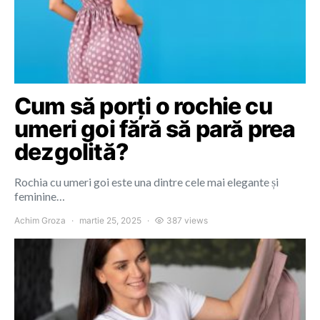
Cum să porți o rochie cu
umeri goi fără să pară prea
dezgolită?
Rochia cu umeri goi este una dintre cele mai elegante și
feminine…
Achim Groza
martie 25, 2025
387 views