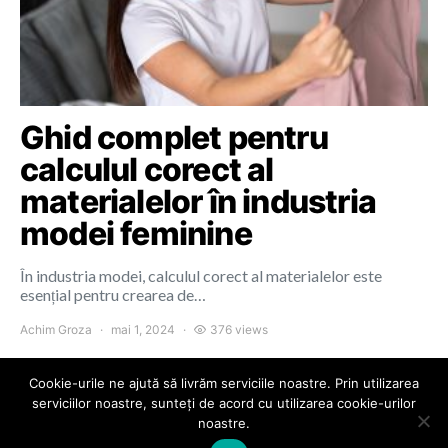
Ghid complet pentru
calculul corect al
materialelor în industria
modei feminine
În industria modei, calculul corect al materialelor este
esențial pentru crearea de…
Achim Groza
mai 1, 2024
376 views
Cookie-urile ne ajută să livrăm serviciile noastre. Prin utilizarea
serviciilor noastre, sunteți de acord cu utilizarea cookie-urilor
noastre.
Colours of Cluj