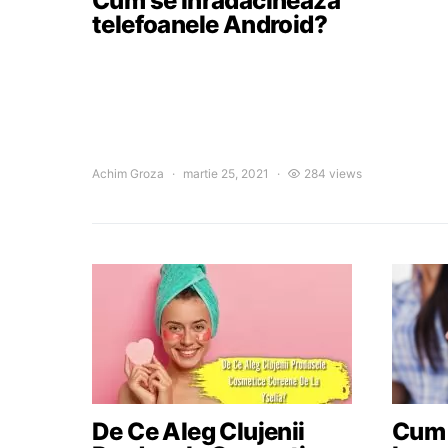
Cum se inradacineaza
telefoanele Android?
Achim Groza
martie 25, 2021
284 views
De Ce Aleg Clujenii
Cum a