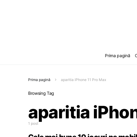
Prima pagină
C
Prima pagină
aparitia iPhone 11 Pro Max
Browsing Tag
aparitia iPho
1 post