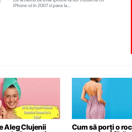
l
iPhone-ul în 2007 si pana la…
 Aleg Clujenii
Cum să porți o roc