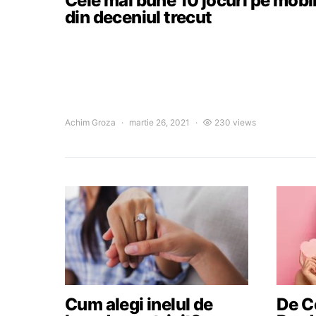
Cele mai bune 10 jocuri pe mobi
din deceniul trecut
Achim Groza
martie 26, 2021
230 views
Cum alegi inelul de
De Ce