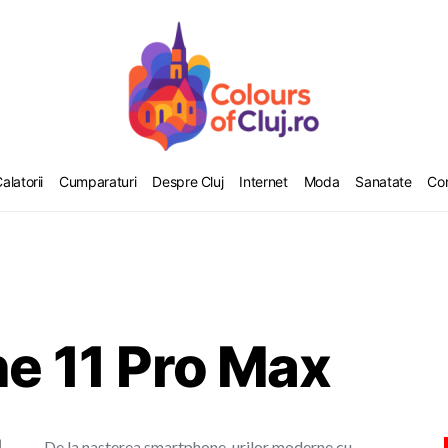
alatorii
Cumparaturi
Despre Cluj
Internet
Moda
Sanatate
Co
ne 11 Pro Max
De la nasterea smartphone-urilor moderne cu