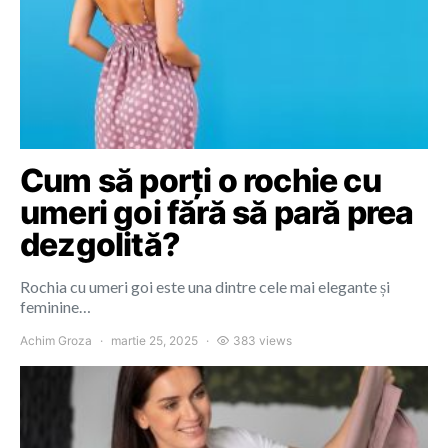
Cum să porți o rochie cu
umeri goi fără să pară prea
dezgolită?
Rochia cu umeri goi este una dintre cele mai elegante și
feminine…
Achim Groza
martie 25, 2025
383 views