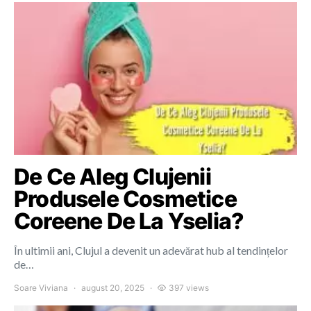
De Ce Aleg Clujenii
Produsele Cosmetice
Coreene De La Yselia?
În ultimii ani, Clujul a devenit un adevărat hub al tendințelor
de…
Soare Viviana
august 20, 2025
397 views