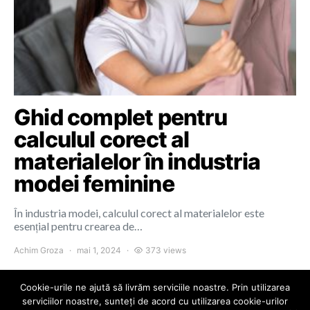
Ghid complet pentru
calculul corect al
materialelor în industria
modei feminine
În industria modei, calculul corect al materialelor este
esențial pentru crearea de…
Achim Groza
mai 1, 2024
373 views
Cookie-urile ne ajută să livrăm serviciile noastre. Prin utilizarea
serviciilor noastre, sunteți de acord cu utilizarea cookie-urilor