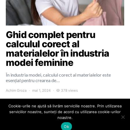
Ghid complet pentru
calculul corect al
materialelor în industria
modei feminine
În industria modei, calculul corect al materialelor este
esențial pentru crearea de…
Achim Groza
mai 1, 2024
378 views
Cookie-urile ne ajută să livrăm serviciile noastre. Prin utilizarea
serviciilor noastre, sunteți de acord cu utilizarea cookie-urilor
noastre.
Colours of Cluj
Ok