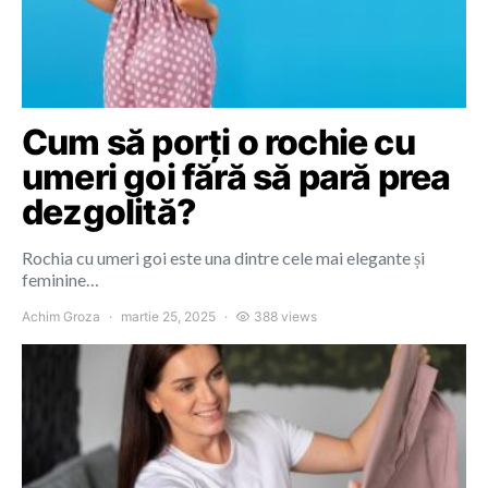
Cum să porți o rochie cu
umeri goi fără să pară prea
dezgolită?
Rochia cu umeri goi este una dintre cele mai elegante și
feminine…
Achim Groza
martie 25, 2025
388 views