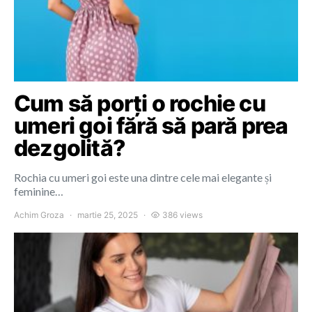
Cum să porți o rochie cu
umeri goi fără să pară prea
dezgolită?
Rochia cu umeri goi este una dintre cele mai elegante și
feminine…
Achim Groza
martie 25, 2025
386 views