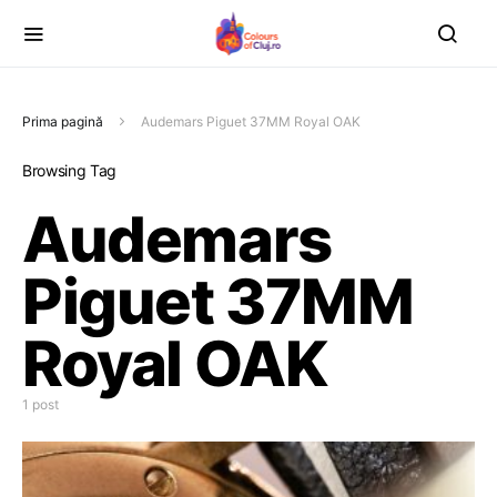
Prima pagină
Audemars Piguet 37MM Royal OAK
Browsing Tag
Audemars
Piguet 37MM
Royal OAK
1 post