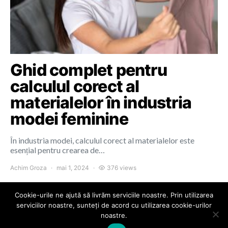
Ghid complet pentru
calculul corect al
materialelor în industria
modei feminine
În industria modei, calculul corect al materialelor este
esențial pentru crearea de…
Achim Groza
mai 1, 2024
376 views
Cookie-urile ne ajută să livrăm serviciile noastre. Prin utilizarea
serviciilor noastre, sunteți de acord cu utilizarea cookie-urilor
noastre.
Colours of Cluj