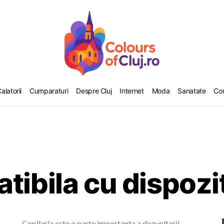
alatorii
Cumparaturi
Despre Cluj
Internet
Moda
Sanatate
Co
tibila cu dispozit
Copilaria este o parte importanta a dezvoltarii