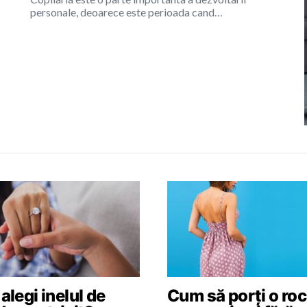
personale, deoarece este perioada cand…
legi inelul de
Cum să porți o roc