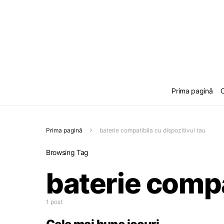
Prima pagină
C
Prima pagină
baterie compatibila cu dispozitivul tau
Browsing Tag
baterie compa
1 post