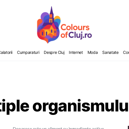
alatorii
Cumparaturi
Despre Cluj
Internet
Moda
Sanatate
Co
tiple organismulu
Deoarece este un aliment cu ingrediente active