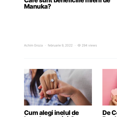
Care sunt beneficiile mierii de
Manuka?
Achim Groza
februarie 9, 2022
294 views
Cum alegi inelul de
De Ce