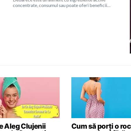
concentrate, consumul sau poate oferi beneficii…
 Aleg Clujenii
Cum să porți o roc