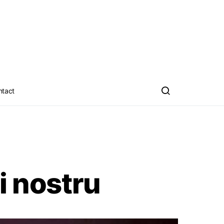
ntact
i nostru