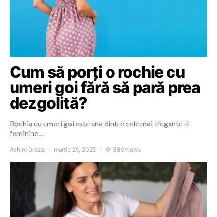
Cum să porți o rochie cu
umeri goi fără să pară prea
dezgolită?
Rochia cu umeri goi este una dintre cele mai elegante și
feminine…
Achim Groza
martie 25, 2025
386 views