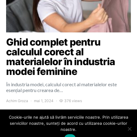
Ghid complet pentru
calculul corect al
materialelor în industria
modei feminine
În industria modei, calculul corect al materialelor este
esențial pentru crearea de…
Achim Groza
mai 1, 2024
376 views
Cookie-urile ne ajută să livrăm serviciile noastre. Prin utilizarea
serviciilor noastre, sunteți de acord cu utilizarea cookie-urilor
noastre.
Colours of Cluj