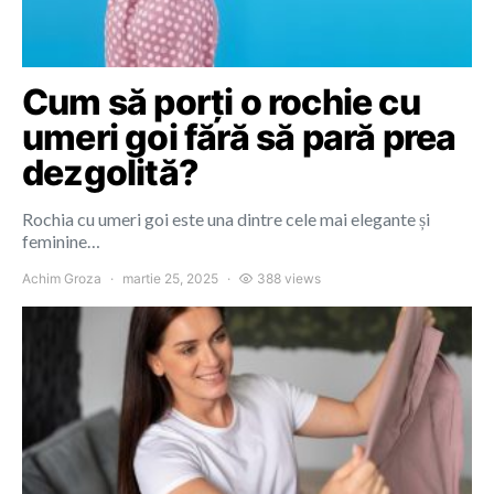
Cum să porți o rochie cu
umeri goi fără să pară prea
dezgolită?
Rochia cu umeri goi este una dintre cele mai elegante și
feminine…
Achim Groza
martie 25, 2025
388 views