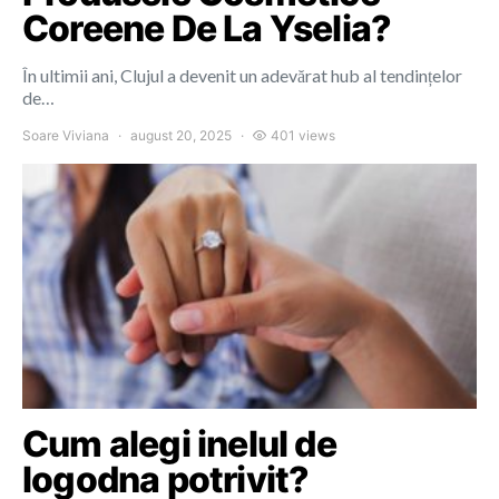
Coreene De La Yselia?
În ultimii ani, Clujul a devenit un adevărat hub al tendințelor
de…
Soare Viviana
august 20, 2025
401 views
Cum alegi inelul de
logodna potrivit?