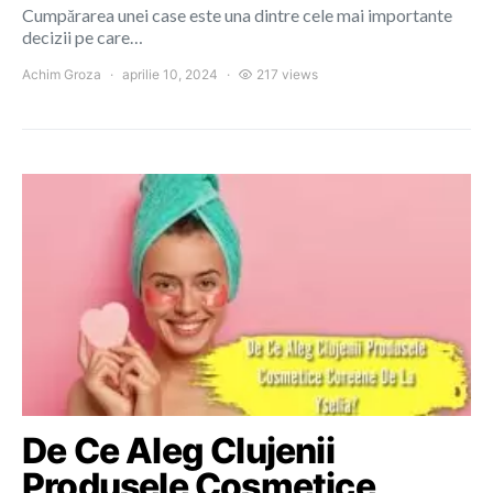
Cumpărarea unei case este una dintre cele mai importante
decizii pe care…
Achim Groza
aprilie 10, 2024
217 views
De Ce Aleg Clujenii
Produsele Cosmetice