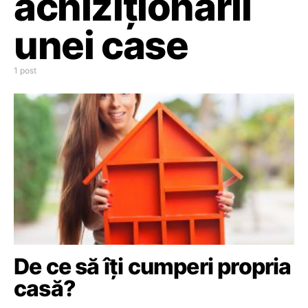
achiziționării
unei case
1 post
De ce să îți cumperi propria
casă?