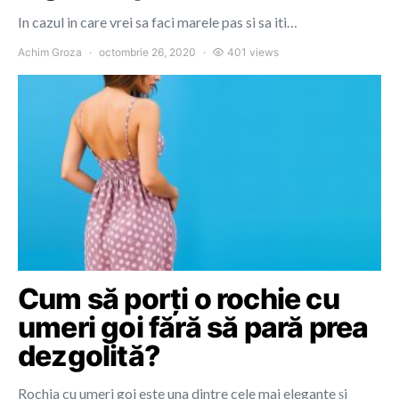
In cazul in care vrei sa faci marele pas si sa iti…
Achim Groza
octombrie 26, 2020
401 views
Cum să porți o rochie cu
umeri goi fără să pară prea
dezgolită?
Rochia cu umeri goi este una dintre cele mai elegante și