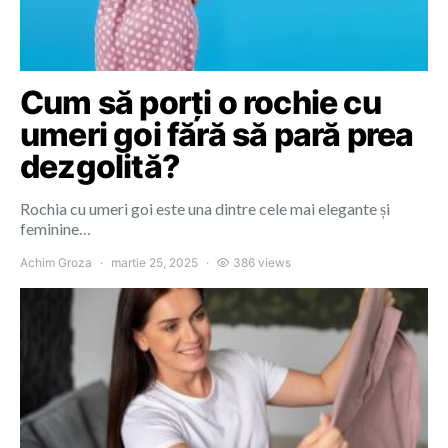
Cum să porți o rochie cu
umeri goi fără să pară prea
dezgolită?
Rochia cu umeri goi este una dintre cele mai elegante și
feminine…
Achim Groza
martie 25, 2025
386 views