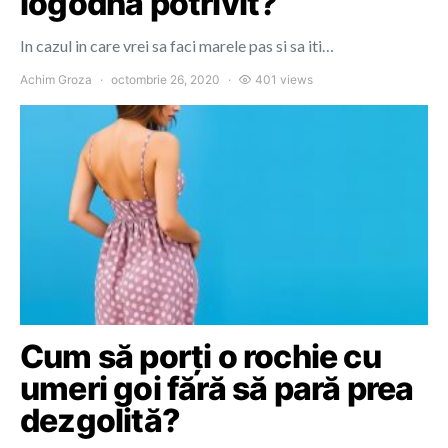
logodna potrivit?
In cazul in care vrei sa faci marele pas si sa iti…
Achim Groza
octombrie 26, 2020
401 views
Cum să porți o rochie cu
umeri goi fără să pară prea
dezgolită?