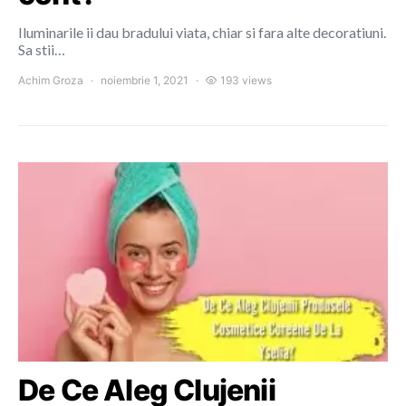
Iluminarile ii dau bradului viata, chiar si fara alte decoratiuni.
Sa stii…
Achim Groza
noiembrie 1, 2021
193 views
De Ce Aleg Clujenii