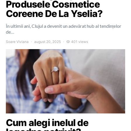
Produsele Cosmetice
Coreene De La Yselia?
În ultimii ani, Clujul a devenit un adevărat hub al tendințelor
de…
Soare Viviana
august 20, 2025
401 views
Cum alegi inelul de