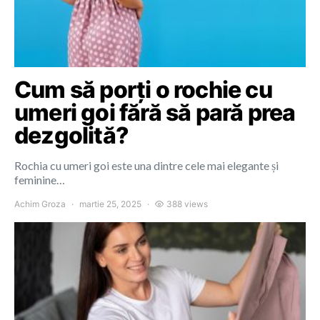
Cum să porți o rochie cu
umeri goi fără să pară prea
dezgolită?
Rochia cu umeri goi este una dintre cele mai elegante și
feminine…
Achim Groza
martie 25, 2025
388 views