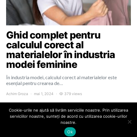
Ghid complet pentru
calculul corect al
materialelor în industria
modei feminine
În industria modei, calculul corect al materialelor este
esențial pentru crearea de…
Achim Groza
mai 1, 2024
379 views
Cookie-urile ne ajută să livrăm serviciile noastre. Prin utilizarea
serviciilor noastre, sunteți de acord cu utilizarea cookie-urilor
noastre.
Colours of Cluj
Ok