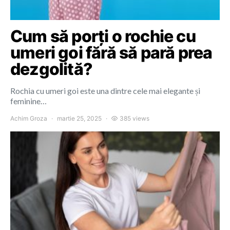
Cum să porți o rochie cu
umeri goi fără să pară prea
dezgolită?
Rochia cu umeri goi este una dintre cele mai elegante și
feminine…
Achim Groza
martie 25, 2025
385 views