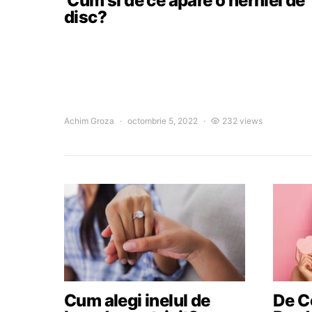
Cum si de ce apare o herniei de
disc?
Achim Groza
octombrie 5, 2022
232 views
Cum alegi inelul de
De Ce