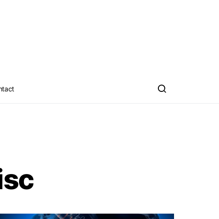
ntact
isc