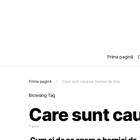
Prima pagină
C
Prima pagină
Care sunt cauzele herniei de disc
Browsing Tag
Care sunt cau
1 post