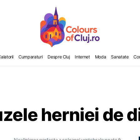
alatorii
Cumparaturi
Despre Cluj
Internet
Moda
Sanatate
Co
zele herniei de d
Nealinierea perfecta a coloanei vertebrale poate fi