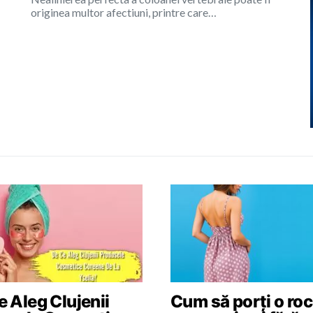
originea multor afectiuni, printre care…
 Aleg Clujenii
Cum să porți o roc