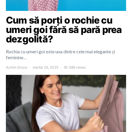
Cum să porți o rochie cu
umeri goi fără să pară prea
dezgolită?
Rochia cu umeri goi este una dintre cele mai elegante și
feminine…
Achim Groza
martie 25, 2025
388 views