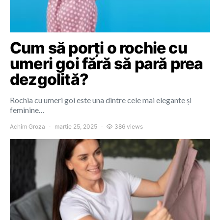
Cum să porți o rochie cu
umeri goi fără să pară prea
dezgolită?
Rochia cu umeri goi este una dintre cele mai elegante și
feminine…
Achim Groza
martie 25, 2025
386 views