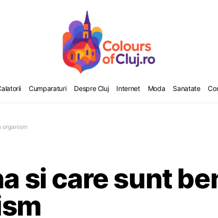
alatorii
Cumparaturi
Despre Cluj
Internet
Moda
Sanatate
Co
ru organism
a si care sunt ben
ism