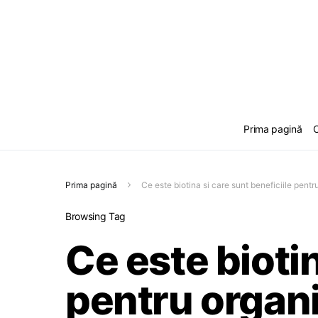
Prima pagină
C
Prima pagină
Ce este biotina si care sunt beneficiile pent
Browsing Tag
Ce este biotin
pentru organ