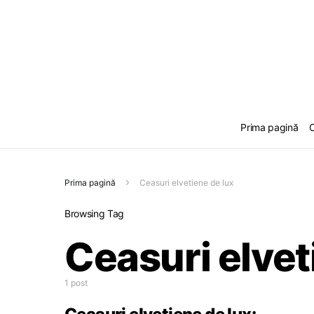
Prima pagină
C
Prima pagină
Ceasuri elvetiene de lux
Browsing Tag
Ceasuri elvet
1 post