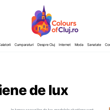
alatorii
Cumparaturi
Despre Cluj
Internet
Moda
Sanatate
Co
iene de lux
In lumea ceasurilor de lux, modelele elvetiene sunt