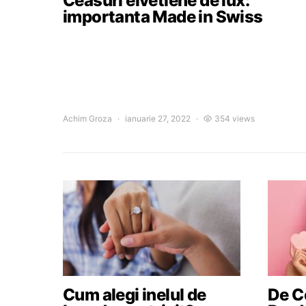
Ceasuri elvetiene de lux:
importanta Made in Swiss
Achim Groza
ianuarie 27, 2022
354 views
Cum alegi inelul de
De Ce