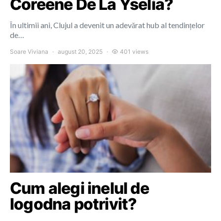
Coreene De La Yselia?
În ultimii ani, Clujul a devenit un adevărat hub al tendințelor
de…
Soare Viviana
august 20, 2025
401 views
Cum alegi inelul de
logodna potrivit?