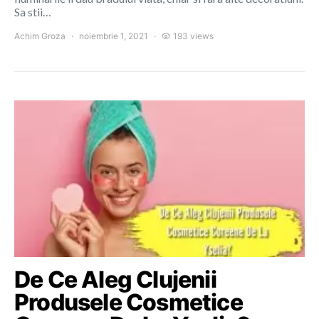
Sa stii…
Achim Groza
noiembrie 1, 2021
193 views
De Ce Aleg Clujenii
Produsele Cosmetice