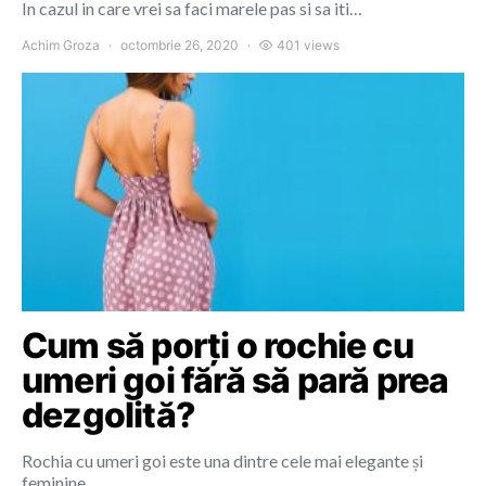
In cazul in care vrei sa faci marele pas si sa iti…
Achim Groza
octombrie 26, 2020
401 views
Cum să porți o rochie cu
umeri goi fără să pară prea
dezgolită?
Rochia cu umeri goi este una dintre cele mai elegante și
feminine…