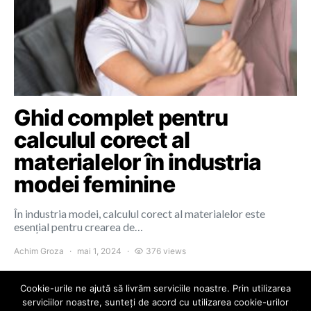
Ghid complet pentru
calculul corect al
materialelor în industria
modei feminine
În industria modei, calculul corect al materialelor este
esențial pentru crearea de…
Achim Groza
mai 1, 2024
376 views
Cookie-urile ne ajută să livrăm serviciile noastre. Prin utilizarea
serviciilor noastre, sunteți de acord cu utilizarea cookie-urilor