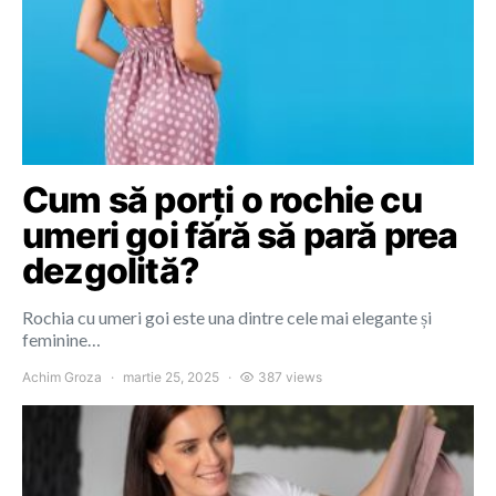
Cum să porți o rochie cu
umeri goi fără să pară prea
dezgolită?
Rochia cu umeri goi este una dintre cele mai elegante și
feminine…
Achim Groza
martie 25, 2025
387 views