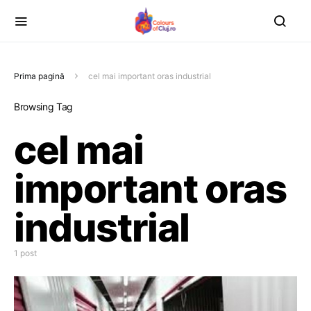
Prima pagină
cel mai important oras industrial
Browsing Tag
cel mai
important oras
industrial
1 post