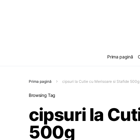
Prima pagină
C
Prima pagină
cipsuri la Cutie cu Merisoare si Stafide 500g
Browsing Tag
cipsuri la Cut
500g