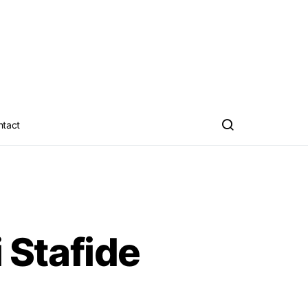
ntact
i Stafide