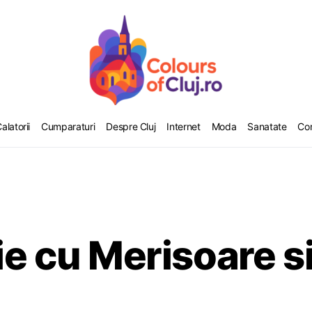
alatorii
Cumparaturi
Despre Cluj
Internet
Moda
Sanatate
Co
ie cu Merisoare s