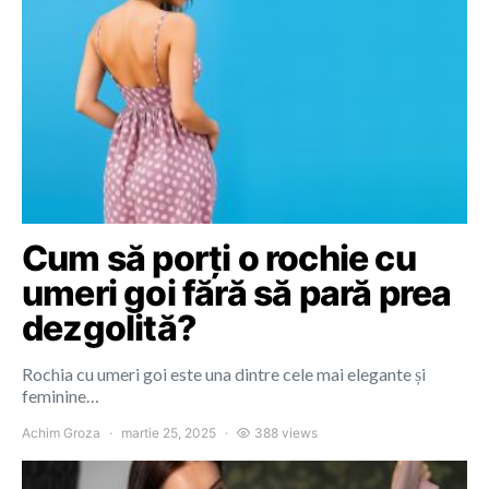
Cum să porți o rochie cu
umeri goi fără să pară prea
dezgolită?
Rochia cu umeri goi este una dintre cele mai elegante și
feminine…
Achim Groza
martie 25, 2025
388 views