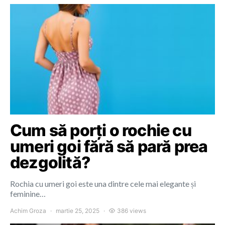
Cum să porți o rochie cu
umeri goi fără să pară prea
dezgolită?
Rochia cu umeri goi este una dintre cele mai elegante și
feminine…
Achim Groza
martie 25, 2025
386 views