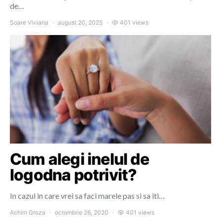
de…
Soare Viviana
august 20, 2025
401 views
Cum alegi inelul de
logodna potrivit?
In cazul in care vrei sa faci marele pas si sa iti…
Achim Groza
octombrie 26, 2020
401 views