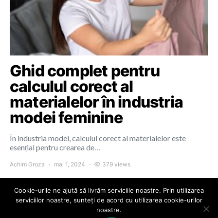
Ghid complet pentru
calculul corect al
materialelor în industria
modei feminine
În industria modei, calculul corect al materialelor este
esențial pentru crearea de…
Achim Groza
mai 1, 2024
379 views
Cookie-urile ne ajută să livrăm serviciile noastre. Prin utilizarea
serviciilor noastre, sunteți de acord cu utilizarea cookie-urilor
noastre.
Colours of Cluj