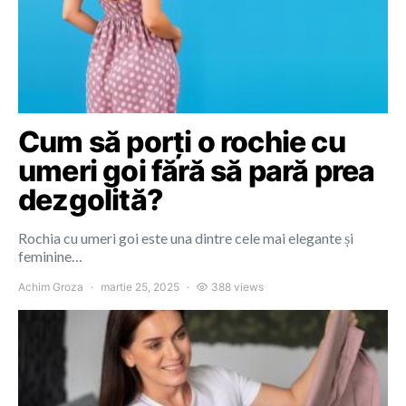
Cum să porți o rochie cu
umeri goi fără să pară prea
dezgolită?
Rochia cu umeri goi este una dintre cele mai elegante și
feminine…
Achim Groza
martie 25, 2025
388 views