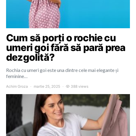
Cum să porți o rochie cu
umeri goi fără să pară prea
dezgolită?
Rochia cu umeri goi este una dintre cele mai elegante și
feminine…
Achim Groza
martie 25, 2025
388 views