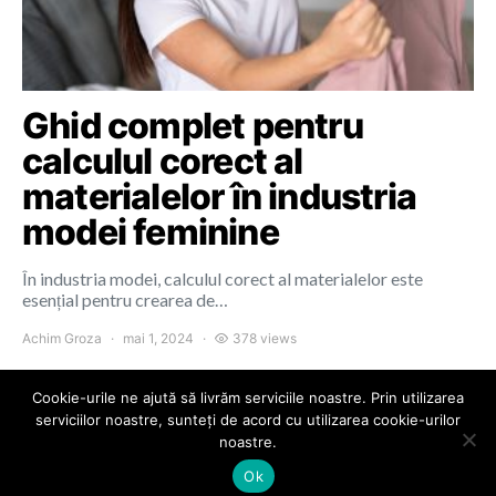
Ghid complet pentru
calculul corect al
materialelor în industria
modei feminine
În industria modei, calculul corect al materialelor este
esențial pentru crearea de…
Achim Groza
mai 1, 2024
378 views
Cookie-urile ne ajută să livrăm serviciile noastre. Prin utilizarea
serviciilor noastre, sunteți de acord cu utilizarea cookie-urilor
noastre.
Colours of Cluj
Ok