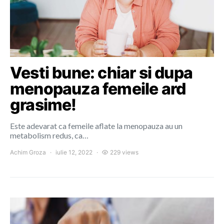
Vesti bune: chiar si dupa
menopauza femeile ard
grasime!
Este adevarat ca femeile aflate la menopauza au un
metabolism redus, ca…
Achim Groza
iulie 12, 2022
229 views