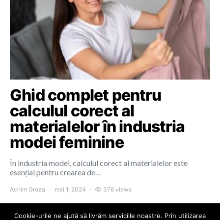
Ghid complet pentru
calculul corect al
materialelor în industria
modei feminine
În industria modei, calculul corect al materialelor este
esențial pentru crearea de…
Achim Groza
mai 1, 2024
376 views
Cookie-urile ne ajută să livrăm serviciile noastre. Prin utilizarea