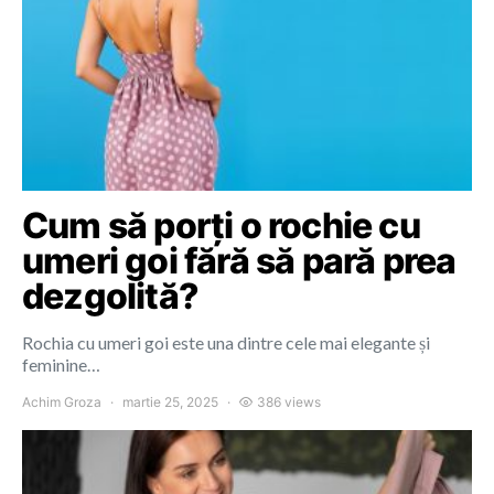
Cum să porți o rochie cu
umeri goi fără să pară prea
dezgolită?
Rochia cu umeri goi este una dintre cele mai elegante și
feminine…
Achim Groza
martie 25, 2025
386 views