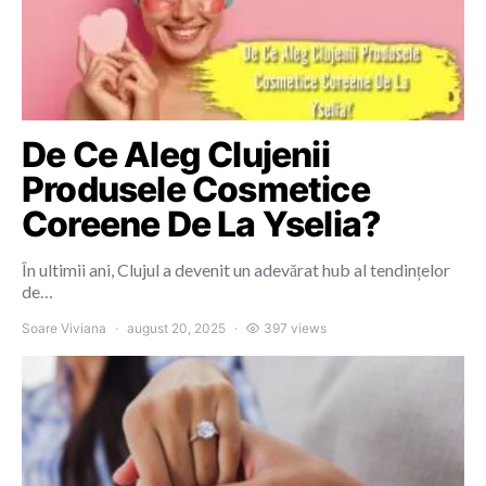
De Ce Aleg Clujenii
Produsele Cosmetice
Coreene De La Yselia?
În ultimii ani, Clujul a devenit un adevărat hub al tendințelor
de…
Soare Viviana
august 20, 2025
397 views