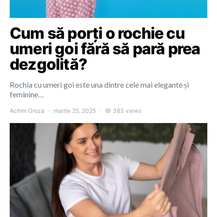
Cum să porți o rochie cu
umeri goi fără să pară prea
dezgolită?
Rochia cu umeri goi este una dintre cele mai elegante și
feminine…
Achim Groza
martie 25, 2025
383 views