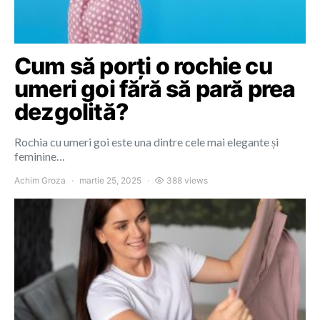
Cum să porți o rochie cu
umeri goi fără să pară prea
dezgolită?
Rochia cu umeri goi este una dintre cele mai elegante și
feminine…
Achim Groza
martie 25, 2025
388 views