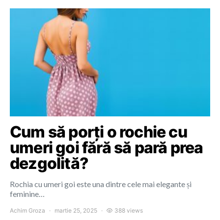
Cum să porți o rochie cu
umeri goi fără să pară prea
dezgolită?
Rochia cu umeri goi este una dintre cele mai elegante și
feminine…
Achim Groza
martie 25, 2025
388 views