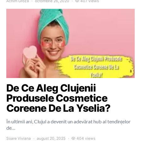
Achim Groza
octombrie 26, 2020
407 views
De Ce Aleg Clujenii
Produsele Cosmetice
Coreene De La Yselia?
În ultimii ani, Clujul a devenit un adevărat hub al tendințelor
de…
Soare Viviana
august 20, 2025
404 views