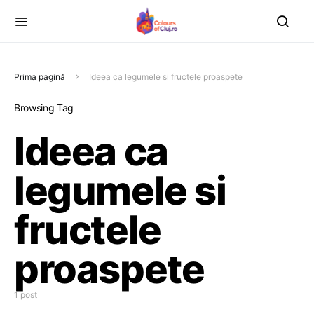
Prima pagină
Ideea ca legumele si fructele proaspete
Browsing Tag
Ideea ca
legumele si
fructele
proaspete
1 post