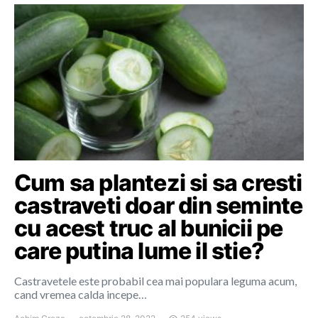
Cum sa plantezi si sa cresti
castraveti doar din seminte
cu acest truc al bunicii pe
care putina lume il stie?
Castravetele este probabil cea mai populara leguma acum,
cand vremea calda incepe…