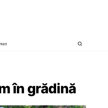
ntact
im în grădină