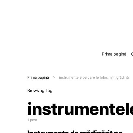
Prima pagină
C
Prima pagină
instrumentele pe care le folosim în grădină
Browsing Tag
instrumentele
1 post