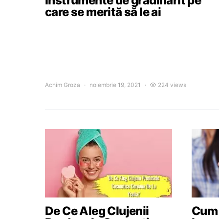
Instrumente de grădinărit pe
care se merită să le ai
Achim Groza
noiembrie 19, 2021
224 views
De Ce Aleg Clujenii
Cum a