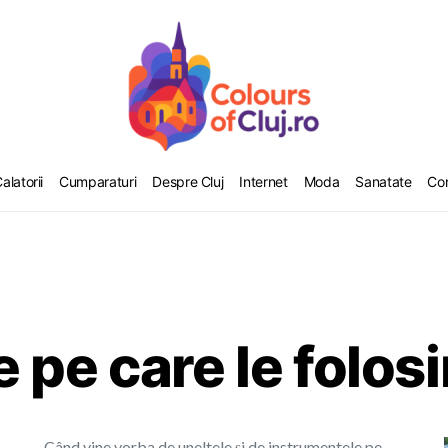
alatorii
Cumparaturi
Despre Cluj
Internet
Moda
Sanatate
Co
 pe care le folos
Când vine vorba de uneltele și de instrumentele pe