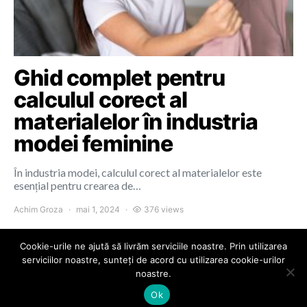
Ghid complet pentru
calculul corect al
materialelor în industria
modei feminine
În industria modei, calculul corect al materialelor este
esențial pentru crearea de…
Achim Groza
mai 1, 2024
376 views
Cookie-urile ne ajută să livrăm serviciile noastre. Prin utilizarea
serviciilor noastre, sunteți de acord cu utilizarea cookie-urilor
noastre.
Colours of Cluj
Ok