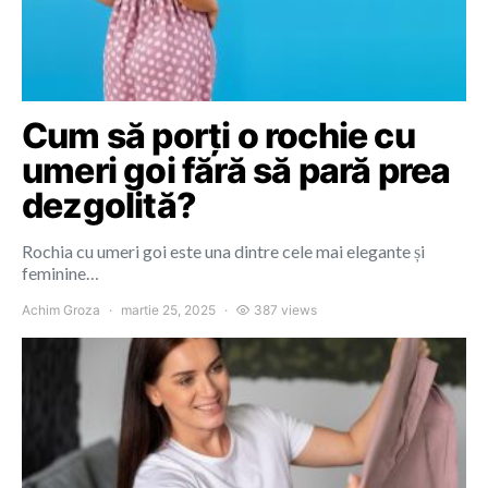
Cum să porți o rochie cu
umeri goi fără să pară prea
dezgolită?
Rochia cu umeri goi este una dintre cele mai elegante și
feminine…
Achim Groza
martie 25, 2025
387 views