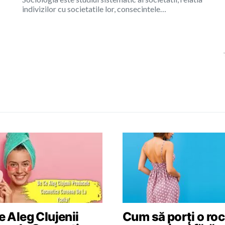
indivizilor cu societatile lor, consecintele…
 Aleg Clujenii
Cum să porți o roc