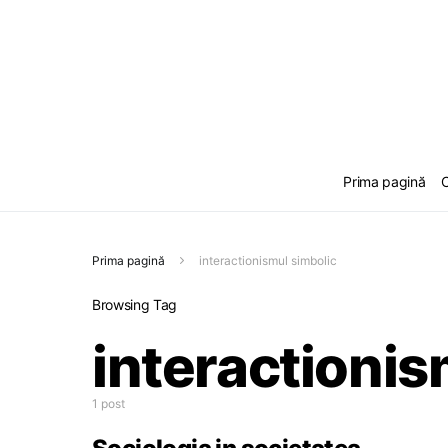
Prima pagină
C
Prima pagină
interactionismul simbolic
Browsing Tag
interactionis
1 post