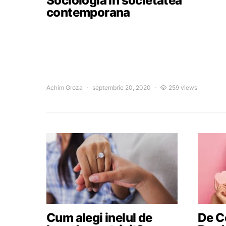
Sociologia in societatea
contemporana
Achim Groza
septembrie 20, 2020
259 views
Cum alegi inelul de
De Ce