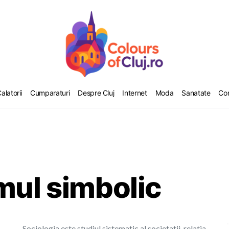
alatorii
Cumparaturi
Despre Cluj
Internet
Moda
Sanatate
Co
mul simbolic
Sociologia este studiul sistematic al societatii, relatia