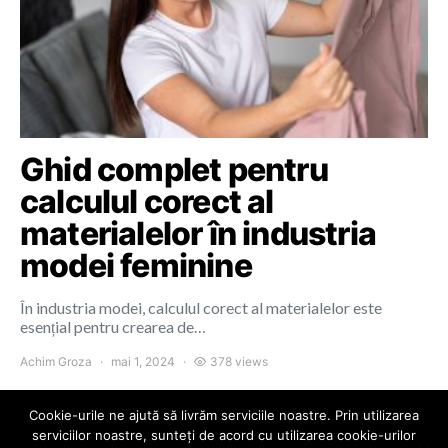
Ghid complet pentru
calculul corect al
materialelor în industria
modei feminine
În industria modei, calculul corect al materialelor este
esențial pentru crearea de…
Achim Groza
mai 1, 2024
378 views
Cookie-urile ne ajută să livrăm serviciile noastre. Prin utilizarea
serviciilor noastre, sunteți de acord cu utilizarea cookie-urilor