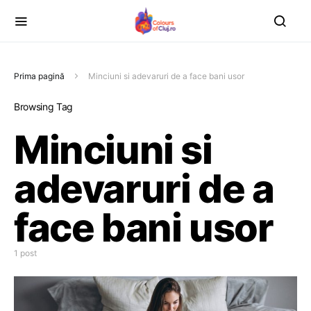
Prima pagină
Minciuni si adevaruri de a face bani usor
Browsing Tag
Minciuni si
adevaruri de a
face bani usor
1 post