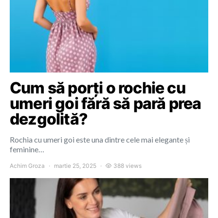
Cum să porți o rochie cu
umeri goi fără să pară prea
dezgolită?
Rochia cu umeri goi este una dintre cele mai elegante și
feminine…
Achim Groza
martie 25, 2025
388 views