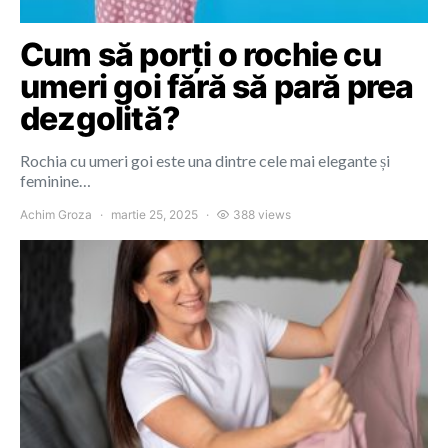
Cum să porți o rochie cu
umeri goi fără să pară prea
dezgolită?
Rochia cu umeri goi este una dintre cele mai elegante și
feminine…
Achim Groza
martie 25, 2025
388 views