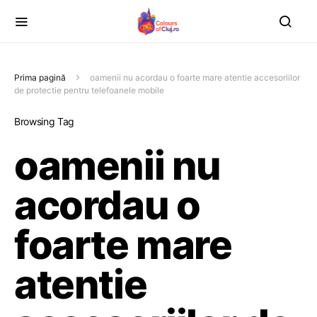
Prima pagină
oamenii nu acordau o foarte mare atentie accesoriilor
de protectie pentru telefoanele mobile
Browsing Tag
oamenii nu
acordau o
foarte mare
atentie