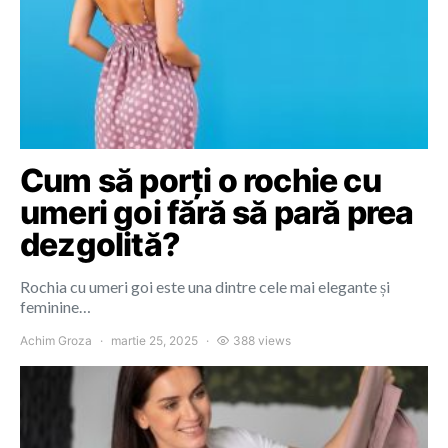
Cum să porți o rochie cu
umeri goi fără să pară prea
dezgolită?
Rochia cu umeri goi este una dintre cele mai elegante și
feminine…
Achim Groza
martie 25, 2025
388 views