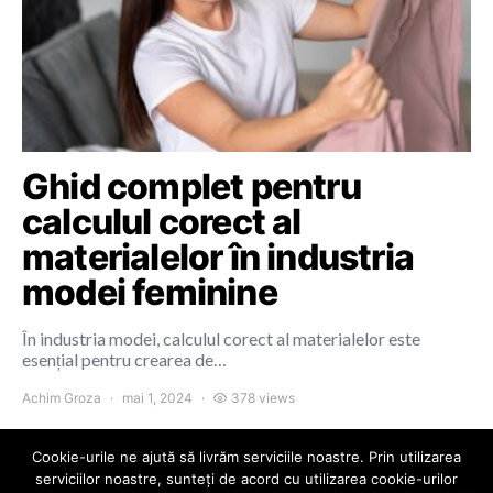
Ghid complet pentru
calculul corect al
materialelor în industria
modei feminine
În industria modei, calculul corect al materialelor este
esențial pentru crearea de…
Achim Groza
mai 1, 2024
378 views
Cookie-urile ne ajută să livrăm serviciile noastre. Prin utilizarea
serviciilor noastre, sunteți de acord cu utilizarea cookie-urilor