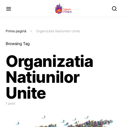
Prima pagină
Organizatia Natiunilor Unite
Browsing Tag
Organizatia
Natiunilor
Unite
1 post