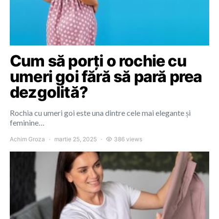
Cum să porți o rochie cu
umeri goi fără să pară prea
dezgolită?
Rochia cu umeri goi este una dintre cele mai elegante și
feminine…
Achim Groza
martie 25, 2025
386 views