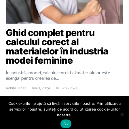
Ghid complet pentru
calculul corect al
materialelor în industria
modei feminine
În industria modei, calculul corect al materialelor este
esențial pentru crearea de…
Achim Groza
mai 1, 2024
376 views
Cookie-urile ne ajută să livrăm serviciile noastre. Prin utilizarea
serviciilor noastre, sunteți de acord cu utilizarea cookie-urilor
noastre.
Colours of Cluj
Ok