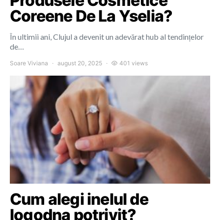
Produsele Cosmetice
Coreene De La Yselia?
În ultimii ani, Clujul a devenit un adevărat hub al tendințelor
de…
Soare Viviana
august 20, 2025
401 views
Cum alegi inelul de
logodna potrivit?