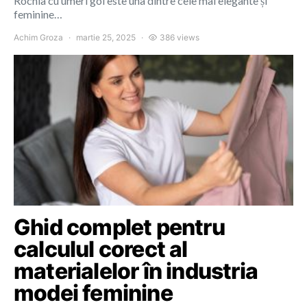
Rochia cu umeri goi este una dintre cele mai elegante și
feminine…
Achim Groza
martie 25, 2025
386 views
Ghid complet pentru
calculul corect al
materialelor în industria
modei feminine