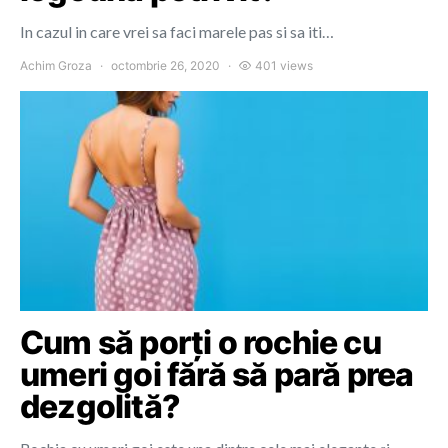
In cazul in care vrei sa faci marele pas si sa iti…
Achim Groza
octombrie 26, 2020
401 views
Cum să porți o rochie cu
umeri goi fără să pară prea
dezgolită?