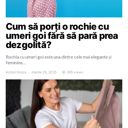
Cum să porți o rochie cu
umeri goi fără să pară prea
dezgolită?
Rochia cu umeri goi este una dintre cele mai elegante și
feminine…
Achim Groza
martie 25, 2025
385 views