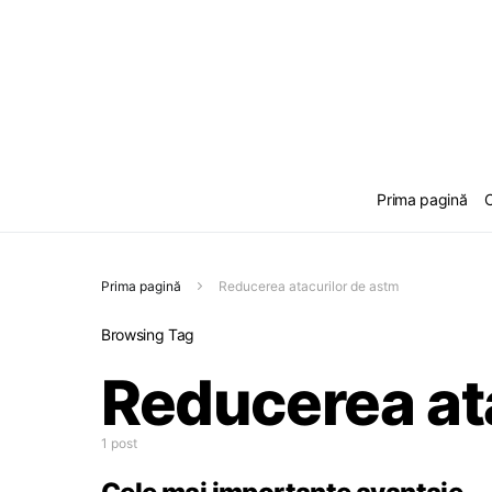
Prima pagină
C
Prima pagină
Reducerea atacurilor de astm
Browsing Tag
Reducerea at
1 post