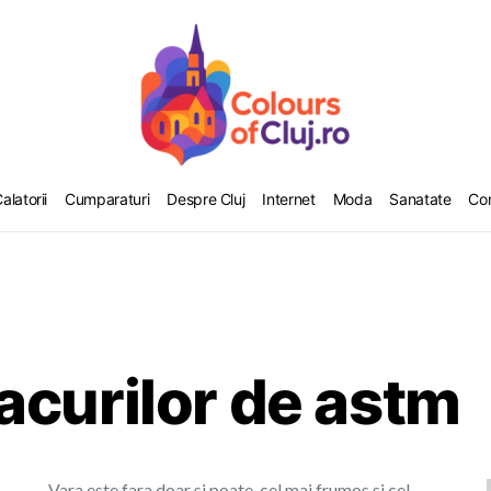
alatorii
Cumparaturi
Despre Cluj
Internet
Moda
Sanatate
Co
acurilor de astm
Vara este fara doar si poate, cel mai frumos si cel