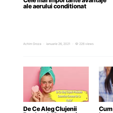
Cele mai importante avantaje
ale aerului conditionat
Achim Groza
ianuarie 26, 2021
226 views
De Ce Aleg Clujenii
Cum a