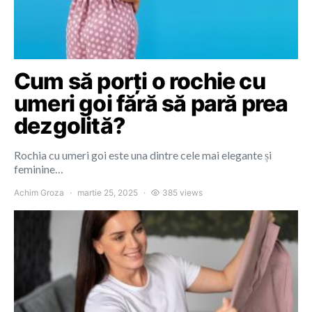
Cum să porți o rochie cu
umeri goi fără să pară prea
dezgolită?
Rochia cu umeri goi este una dintre cele mai elegante și
feminine…
Achim Groza
martie 25, 2025
385 views