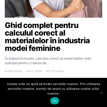
Ghid complet pentru
calculul corect al
materialelor în industria
modei feminine
În industria modei, calculul corect al materialelor este
esențial pentru crearea de…
Achim Groza
mai 1, 2024
375 views
Cookie-urile ne ajută să livrăm serviciile noastre. Prin utilizarea
serviciilor noastre, sunteți de acord cu utilizarea cookie-urilor
noastre.
Colours of Cluj
Ok