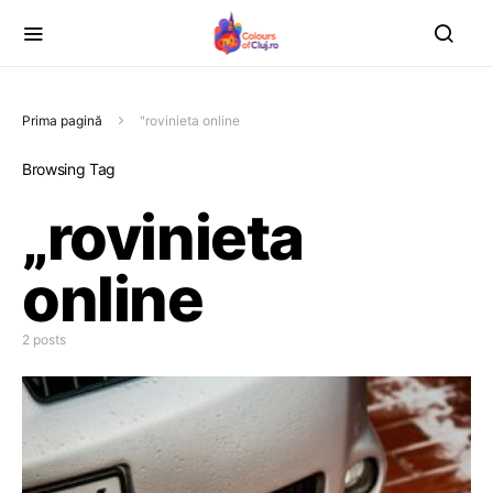
Prima pagină
"rovinieta online
Browsing Tag
„rovinieta
online
2 posts