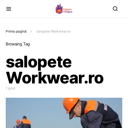
Prima pagină
salopete Workwear.ro
Browsing Tag
salopete
Workwear.ro
1 post