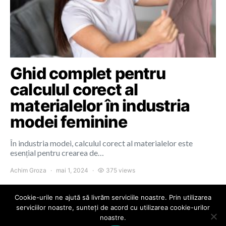
Ghid complet pentru
calculul corect al
materialelor în industria
modei feminine
În industria modei, calculul corect al materialelor este
esențial pentru crearea de…
Achim Groza
mai 1, 2024
375 views
Cookie-urile ne ajută să livrăm serviciile noastre. Prin utilizarea
serviciilor noastre, sunteți de acord cu utilizarea cookie-urilor
noastre.
Colours of Cluj