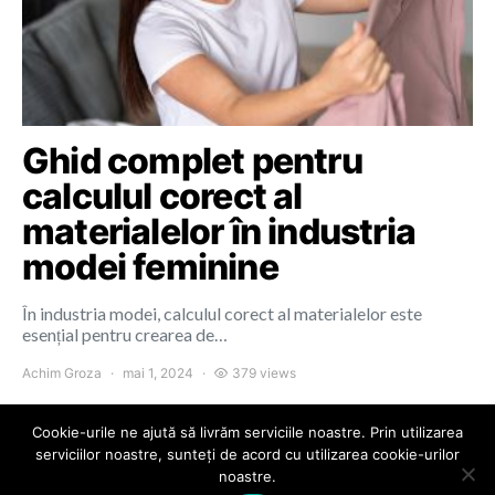
Ghid complet pentru
calculul corect al
materialelor în industria
modei feminine
În industria modei, calculul corect al materialelor este
esențial pentru crearea de…
Achim Groza
mai 1, 2024
379 views
Cookie-urile ne ajută să livrăm serviciile noastre. Prin utilizarea
serviciilor noastre, sunteți de acord cu utilizarea cookie-urilor
noastre.
Colours of Cluj