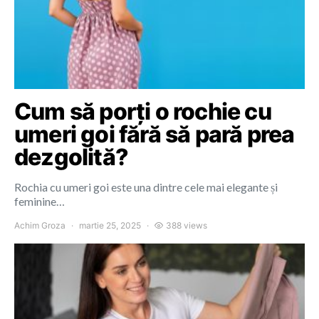
Cum să porți o rochie cu
umeri goi fără să pară prea
dezgolită?
Rochia cu umeri goi este una dintre cele mai elegante și
feminine…
Achim Groza
martie 25, 2025
388 views