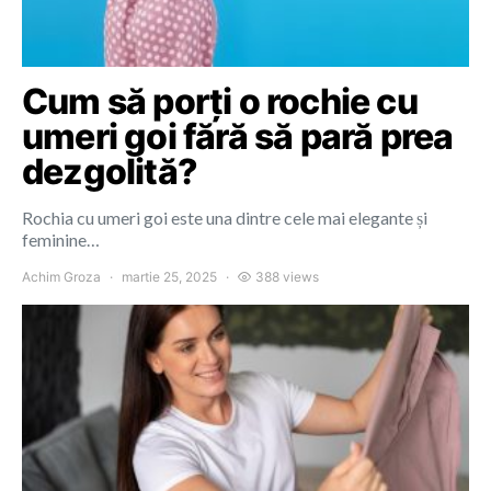
Cum să porți o rochie cu
umeri goi fără să pară prea
dezgolită?
Rochia cu umeri goi este una dintre cele mai elegante și
feminine…
Achim Groza
martie 25, 2025
388 views