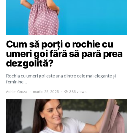
Cum să porți o rochie cu
umeri goi fără să pară prea
dezgolită?
Rochia cu umeri goi este una dintre cele mai elegante și
feminine…
Achim Groza
martie 25, 2025
386 views