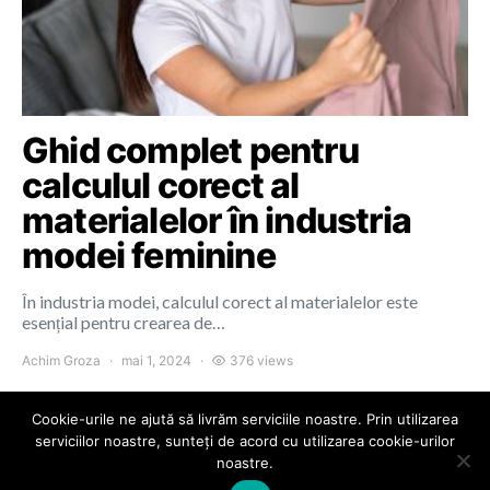
Ghid complet pentru
calculul corect al
materialelor în industria
modei feminine
În industria modei, calculul corect al materialelor este
esențial pentru crearea de…
Achim Groza
mai 1, 2024
376 views
Cookie-urile ne ajută să livrăm serviciile noastre. Prin utilizarea
serviciilor noastre, sunteți de acord cu utilizarea cookie-urilor
noastre.
Colours of Cluj