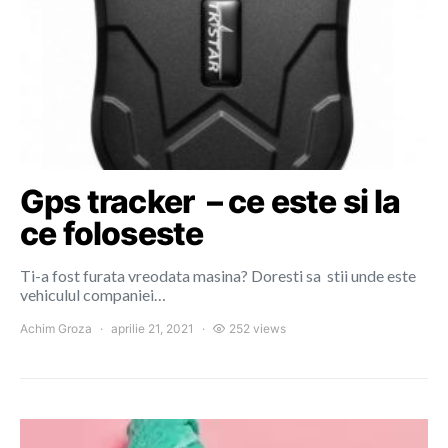
Gps tracker – ce este si la
ce foloseste
Ti-a fost furata vreodata masina? Doresti sa stii unde este
vehiculul companiei…
Achim Groza
aprilie 21, 2021
252 views