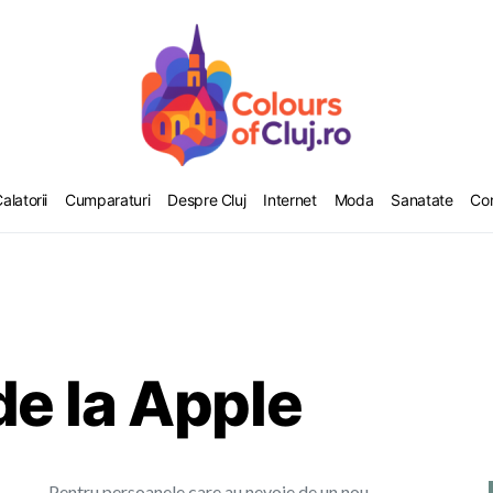
alatorii
Cumparaturi
Despre Cluj
Internet
Moda
Sanatate
Co
e la Apple
Pentru persoanele care au nevoie de un nou