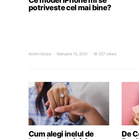
Ce model iPhone mi se
potriveste cel mai bine?
Achim Groza
februarie 15, 2021
227 views
Cum alegi inelul de
De Ce