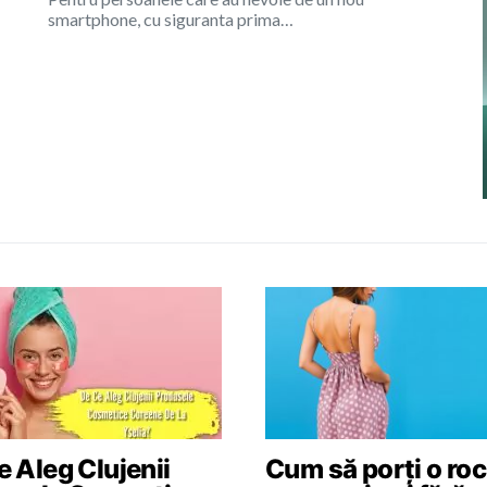
smartphone, cu siguranta prima…
 Aleg Clujenii
Cum să porți o roc