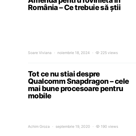
Amenda pentru rovinietă în
România – Ce trebuie să știi
Soare Viviana
noiembrie 18, 2024
225 views
Tot ce nu stiai despre
Qualcomm Snapdragon – cele
mai bune procesoare pentru
mobile
Achim Groza
septembrie 19, 2020
190 views