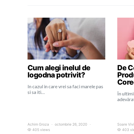
Cum alegi inelul de
De Ce
logodna potrivit?
Prod
Core
In cazul in care vrei sa faci marele pas
si sa iti…
În ultimi
adevărat
Achim Groza
octombrie 26, 2020
Soare Viv
405 views
403 vi