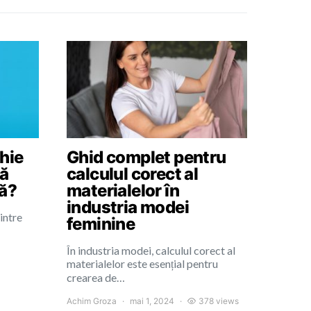
hie
Ghid complet pentru
să
calculul corect al
tă?
materialelor în
industria modei
intre
feminine
…
În industria modei, calculul corect al
materialelor este esențial pentru
crearea de…
Achim Groza
mai 1, 2024
378 views