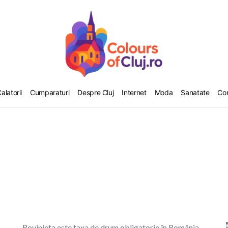
alatorii
Cumparaturi
Despre Cluj
Internet
Moda
Sanatate
Co
Rovinieta este taxa de drum obligatorie în România,