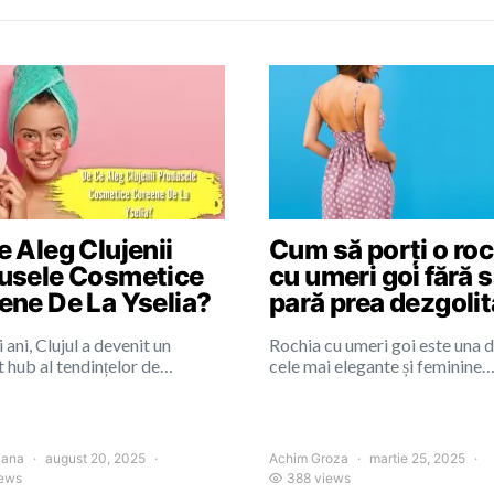
 Aleg Clujenii
Cum să porți o roc
usele Cosmetice
cu umeri goi fără 
ene De La Yselia?
pară prea dezgoli
i ani, Clujul a devenit un
Rochia cu umeri goi este una d
 hub al tendințelor de…
cele mai elegante și feminine
iana
august 20, 2025
Achim Groza
martie 25, 2025
ews
388 views