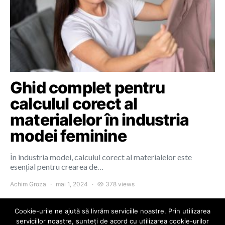
Ghid complet pentru
calculul corect al
materialelor în industria
modei feminine
În industria modei, calculul corect al materialelor este
esențial pentru crearea de…
Achim Groza
mai 1, 2024
378 views
Cookie-urile ne ajută să livrăm serviciile noastre. Prin utilizarea
serviciilor noastre, sunteți de acord cu utilizarea cookie-urilor