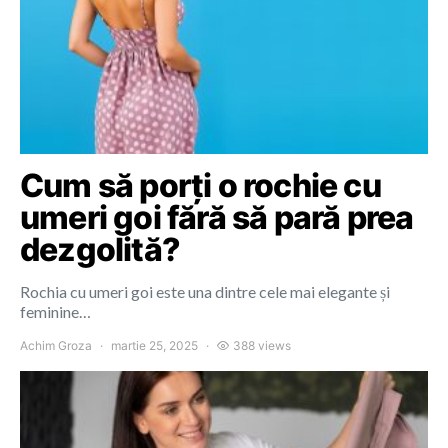
Cum să porți o rochie cu
umeri goi fără să pară prea
dezgolită?
Rochia cu umeri goi este una dintre cele mai elegante și
feminine…
Achim Groza
martie 25, 2025
388 views