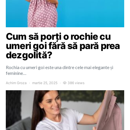
Cum să porți o rochie cu
umeri goi fără să pară prea
dezgolită?
Rochia cu umeri goi este una dintre cele mai elegante și
feminine…
Achim Groza
martie 25, 2025
386 views