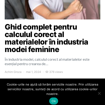
Ghid complet pentru
calculul corect al
materialelor în industria
modei feminine
În industria modei, calculul corect al materialelor este
esențial pentru crearea de…
Achim Groza
mai 1, 2024
376 views
Cookie-urile ne ajută să livrăm serviciile noastre. Prin utilizarea
serviciilor noastre, sunteți de acord cu utilizarea cookie-urilor
noastre.
Colours of Cluj
Ok